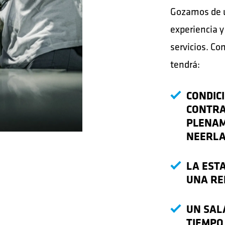
Gozamos de u
experiencia y
servicios.
Con
tendrá:
CONDIC
CONTRA
PLENAM
NEERL
LA EST
UNA RE
UN SAL
TIEMPO 