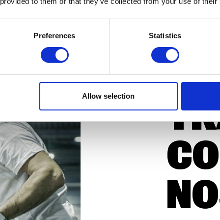
 provided to them or that they’ve collected from your use of their
¿P
Preferences
Statistics
DE
Allow selection
TR
CO
NO