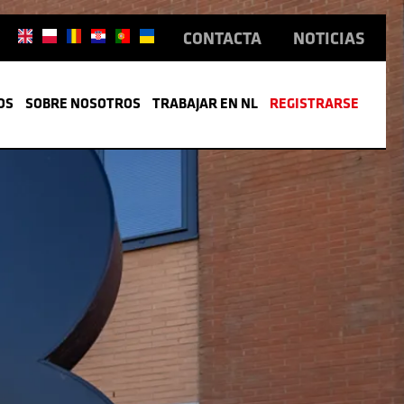
CONTACTA
NOTICIAS
OS
SOBRE NOSOTROS
TRABAJAR EN NL
REGISTRARSE
L
TIVA