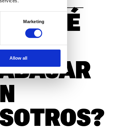
 services.
OR QUÉ
Marketing
BERÍA
Allow all
ABAJAR
N
SOTROS?