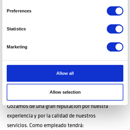
Preferences
Statistics
Marketing
¿POR QUÉ DEBERÍA
Allow all
TRABAJAR CON
NOSOTROS?
Allow selection
Gozamos de una gran reputación por nuestra
experiencia y por la calidad de nuestros
servicios.
Como empleado tendrá: