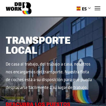
ES
EN
PL
RO
TRANSPORTE
HR
LOCAL
PT-PT
UK
De casa al trabajo, del trabajo a casa, nosotros
nos encargamos del transporte. Nuestra flota
de coches está a su disposición para que pueda
desplazarse fácilmente a su lugar de trabajo.
DESCUBRA LOS PUESTOS