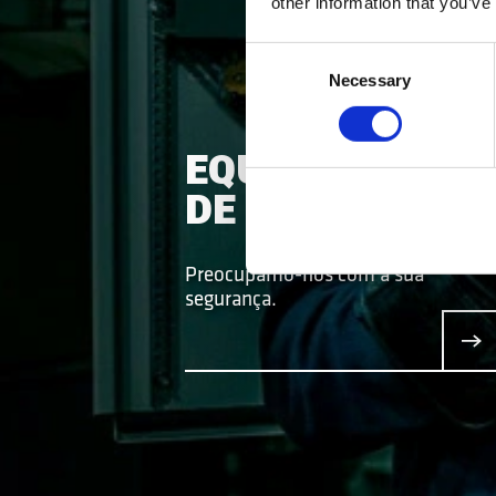
other information that you’ve
Consent
Necessary
Selection
EQUIPAMENTO
DE TRABALHO
Preocupamo-nos com a sua
segurança.