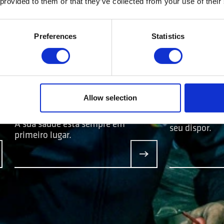
 provided to them or that they’ve collected from your use of their
Preferences
Statistics
SEGURO DE
ASSIS
SAÚDE
Allow selection
A nossa equip
assistência e
A sua saúde está sempre em
seu dispor.
primeiro lugar.