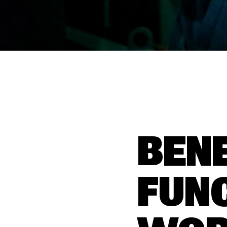
BENE
FUN