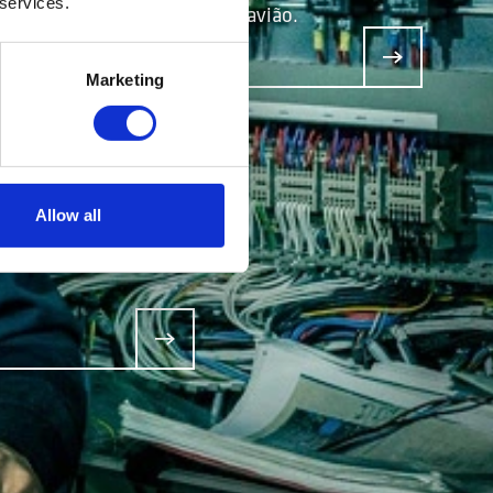
 services.
autocarro ou de avião.
Marketing
TÊNCIA
Allow all
a de
stá sempre ao