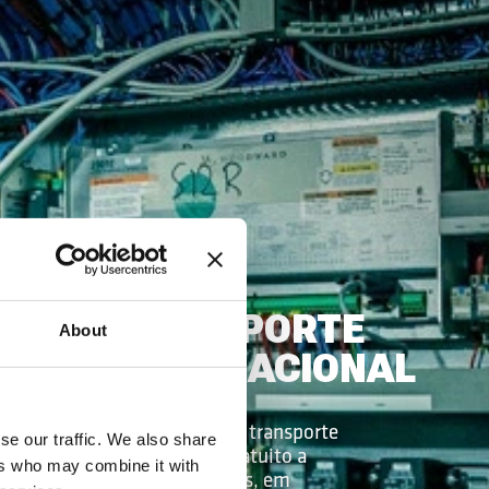
TE
TRANSPORTE
About
INTERNACIONAL
de
Providenciamos transporte
se our traffic. We also share
internacional gratuito a
ers who may combine it with
partir do seu país, em