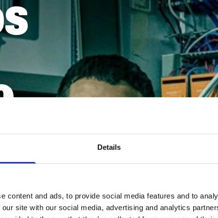
OS
O
JAMENTO
TRANSPOR
Details
LOCAL
 o que precisa para
fortavelmente.
Trataremos do transporte 
e content and ads, to provide social media features and to analy
casa para o trabalho e vice-
 our site with our social media, advertising and analytics partn
versa.