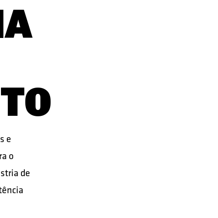
IA
NTO
s e
ra o
stria de
tência