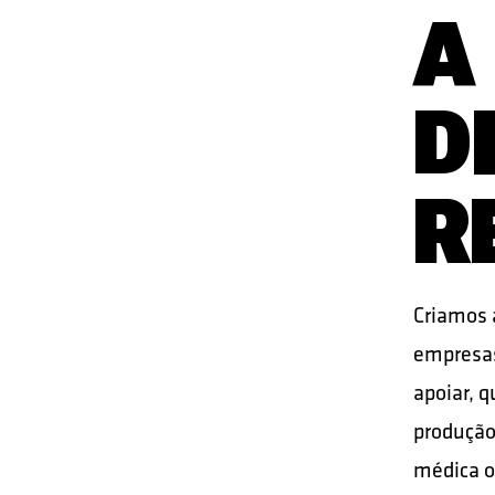
A
D
R
Criamos 
empresas
apoiar, q
produção,
médica 