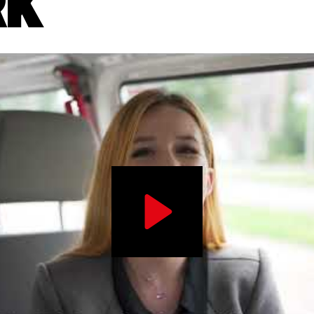
RK
Play