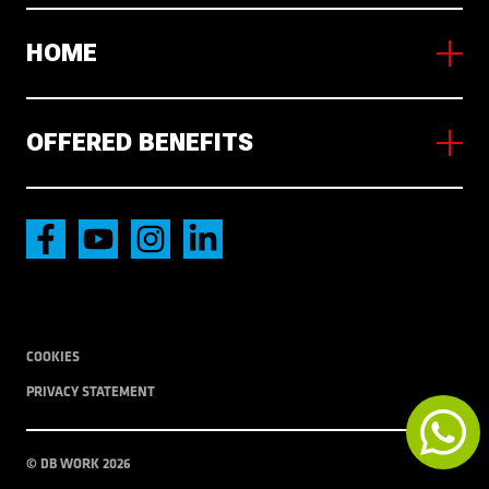
HOME
About us
OFFERED BENEFITS
Working in NL
News
Vagas
Accommodation
International transport
Local Transport
COOKIES
PRIVACY STATEMENT
© DB WORK 2026