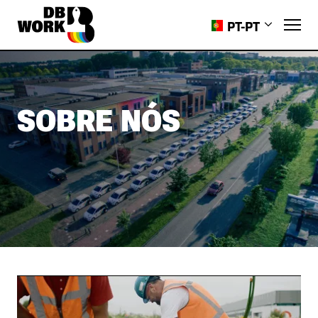
PT-PT
EN
PL
RO
SOBRE NÓS
HR
ES
UK