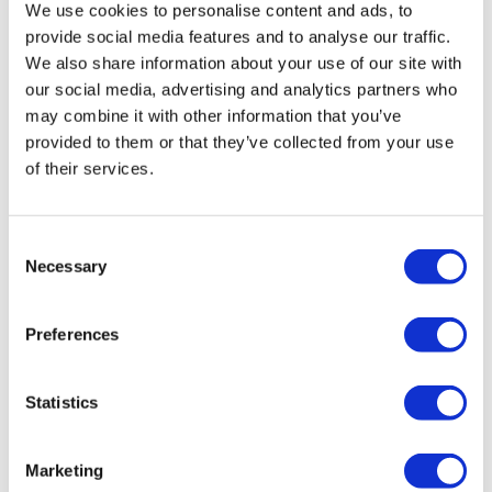
We use cookies to personalise content and ads, to
provide social media features and to analyse our traffic.
We also share information about your use of our site with
our social media, advertising and analytics partners who
may combine it with other information that you’ve
provided to them or that they’ve collected from your use
of their services.
MISSÃO E VISÃO
Consent
A DB Work é diferente. A nossa abordagem para
Necessary
Selection
satisfazer as necessidades de mão de obra vai além
das fronteiras.
Preferences
Statistics
Marketing