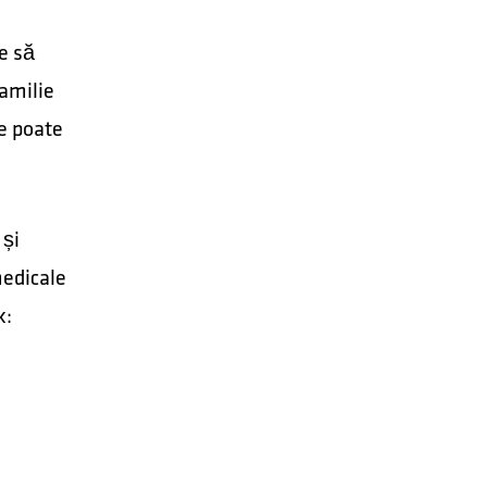
ie să
familie
te poate
 și
medicale
k: