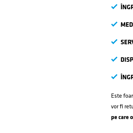
ÎNGR
MED
SER
DIS
ÎNG
Este foar
vor fi re
pe care o