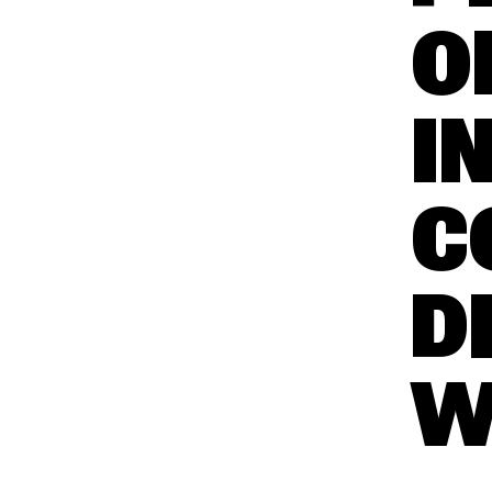
O
I
C
D
W