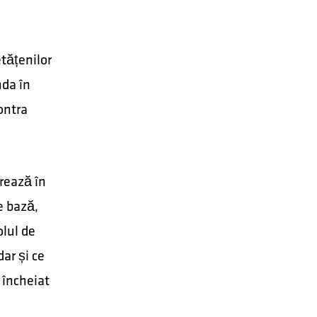
tățenilor
nda în
ontra
rează în
e bază,
olul de
ar și ce
 încheiat