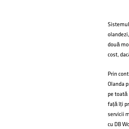
Sistemul
olandezi,
două mod
cost, dac
Prin cont
Olanda pr
pe toată 
față îți 
servicii 
cu DB Wo