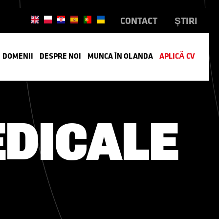
CONTACT
ȘTIRI
DOMENII
DESPRE NOI
MUNCA ÎN OLANDA
APLICĂ CV
EDICALE
CRU