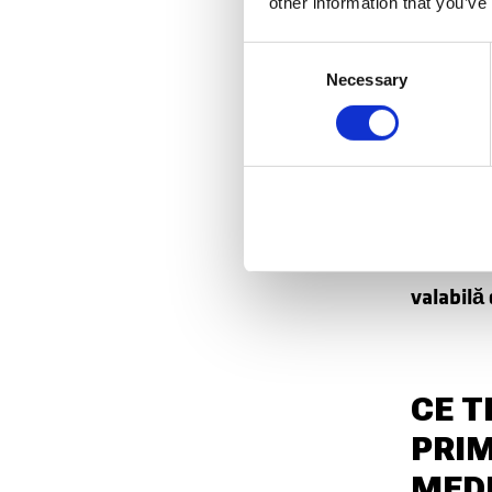
other information that you’ve
boli cron
Consent
oricărei
Necessary
Selection
Olanda, î
sănătatea
obstetric
De luat 
valabilă
CE T
PRIM
MED