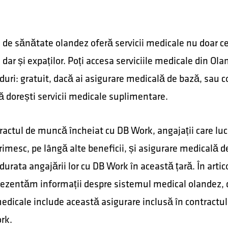
 de sănătate olandez oferă servicii medicale nu doar ce
 dar și expaților. Poți accesa serviciile medicale din Ola
uri: gratuit, dacă ai asigurare medicală de bază, sau c
ă dorești servicii medicale suplimentare.
ractul de muncă încheiat cu DB Work, angajații care luc
imesc, pe lângă alte beneficii, și asigurare medicală d
durata angajării lor cu DB Work în această țară. În artic
prezentăm informații despre sistemul medical olandez, d
medicale include această asigurare inclusă în contractul
rk.