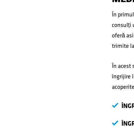
În primul
consulți 
oferă asi
trimite l
În acest 
îngrijire
acoperite
ÎNG
ÎNG