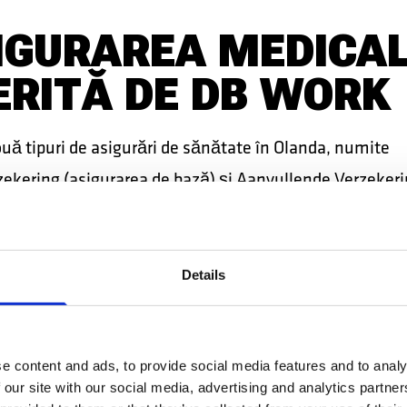
IGURAREA MEDICA
ERITĂ DE DB WORK
ouă tipuri de asigurări de sănătate în Olanda, numite
zekering (asigurarea de bază) și Aanvullende Verzeker
ă). Prima este asigurarea obligatorie de sănătate, pe c
igură prin contract, iar a doua este cea pe care o alegi 
evoie și de alte servicii ce nu sunt acoperite de
Details
zekering
.
joritatea țărilor europene, asigurarea medicală de baz
e content and ads, to provide social media features and to analy
 our site with our social media, advertising and analytics partn
ile de sănătate ale unei persoane ce nu are nevoi spec