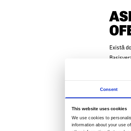
AS
OF
Există d
Basisver
(opțional
Work o as
dacă ai n
Consent
Basisver
This website uses cookies
Ca în ma
We use cookies to personalis
information about your use of
necesităț