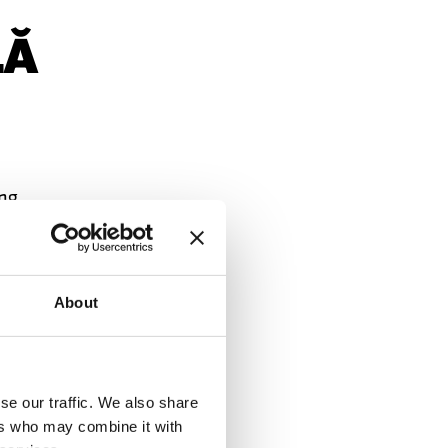
LĂ
ing
are DB
opțional
About
ă acoperă
se our traffic. We also share
ers who may combine it with
iale sau