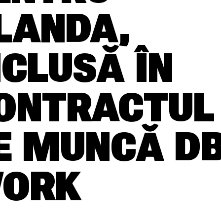
LANDA,
NCLUSĂ ÎN
ONTRACTUL
E MUNCĂ D
ORK