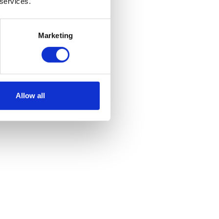
 services.
im
ru
Marketing
edical,
Allow all
k este