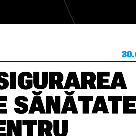
APLICĂ CV
30.
APLICĂ CV
SIGURAREA
E SĂNĂTAT
ENTRU