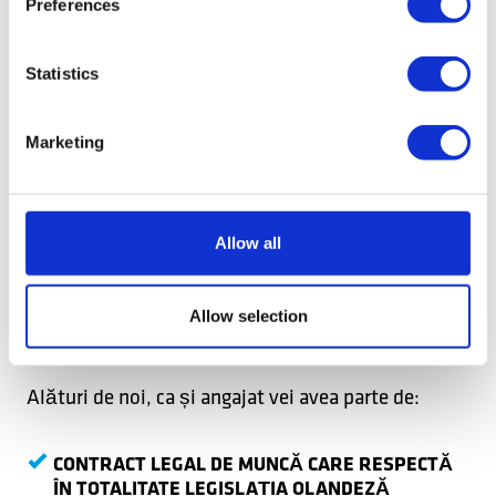
Preferences
Statistics
Marketing
DE CE AR TREBUI SĂ
NE ALEGI?
Allow all
Suntem recunoscuți pentru experiența pe care o
deținem și pentru calitatea serviciilor pe care le
Allow selection
oferim.
Alături de noi, ca și angajat vei avea parte de:
CONTRACT LEGAL DE MUNCĂ CARE RESPECTĂ
ÎN TOTALITATE LEGISLAȚIA OLANDEZĂ