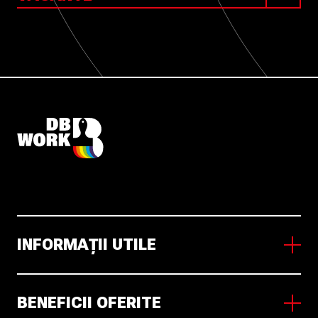
INFORMAȚII UTILE
Despre DB Work
BENEFICII OFERITE
Munca în Olanda