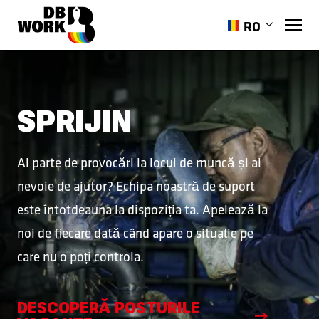
RO
EN
PL
HR
SPRIJIN
ES
PT-PT
Ai parte de provocări la locul de muncă și ai
UK
nevoie de ajutor? Echipa noastră de suport
este întotdeauna la dispoziția ta. Apelează la
noi de fiecare dată când apare o situație pe
care nu o poți controla.
DESCOPERĂ POSTURILE