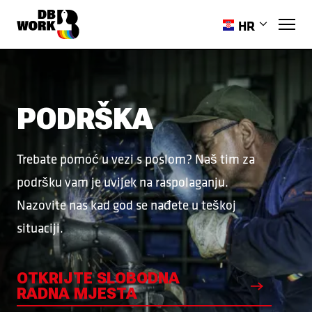
HR
EN
PL
RO
PODRŠKA
ES
PT-PT
Trebate pomoć u vezi s poslom? Naš tim za
UK
podršku vam je uvijek na raspolaganju.
Nazovite nas kad god se nađete u teškoj
situaciji.
OTKRIJTE SLOBODNA
RADNA MJESTA