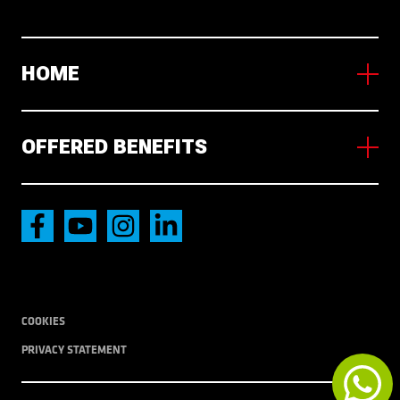
HOME
About us
Working in NL
OFFERED BENEFITS
News
Radna mjesta
Accommodation
International transport
Local Transport
COOKIES
PRIVACY STATEMENT