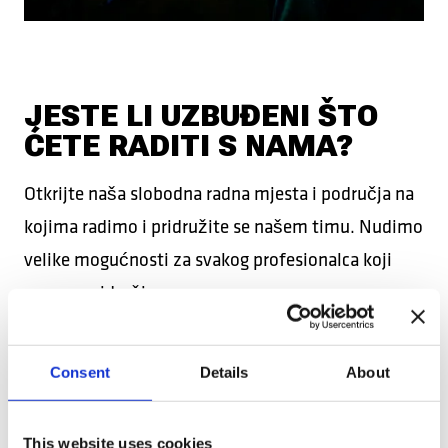
JESTE LI UZBUĐENI ŠTO
ĆETE RADITI S NAMA?
Otkrijte naša slobodna radna mjesta i područja na
kojima radimo i pridružite se našem timu. Nudimo
velike mogućnosti za svakog profesionalca koji
nam se pridruži.
OTKRIJTE SLOBODNA RADNA
Consent
Details
About
MJESTA
This website uses cookies