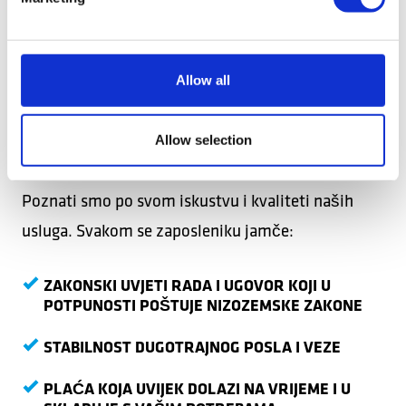
Allow all
ZAŠTO BISTE TREBALI
Allow selection
RADITI S NAMA?
Poznati smo po svom iskustvu i kvaliteti naših
usluga.
Svakom se zaposleniku jamče:
ZAKONSKI UVJETI RADA I UGOVOR KOJI U
POTPUNOSTI POŠTUJE NIZOZEMSKE ZAKONE
STABILNOST DUGOTRAJNOG POSLA I VEZE
PLAĆA KOJA UVIJEK DOLAZI NA VRIJEME I U