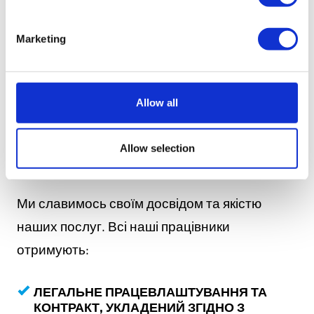
Marketing
Allow all
ЧОМУ ВАМ ВАРТО
ПРАЦЮВАТИ З
Allow selection
НАМИ?
Ми славимось своїм досвідом та якістю
наших послуг.
Всі наші працівники
отримують:
ЛЕГАЛЬНЕ ПРАЦЕВЛАШТУВАННЯ ТА
КОНТРАКТ, УКЛАДЕНИЙ ЗГІДНО З