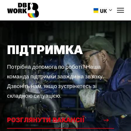
UK
EN
PL
RO
ПІДТРИМКА
HR
ES
Потрібна допомога по роботі? Наша
PT-PT
команда підтримки завжди на зв'язку.
Дзвоніть нам, якщо зустрінетесь зі
складною ситуацією.
РОЗГЛЯНУТИ ВАКАНСІЇ