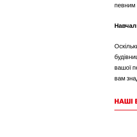
певним 
Навчал
Оскільки
будівни
вашої п
вам зна
НАШІ 