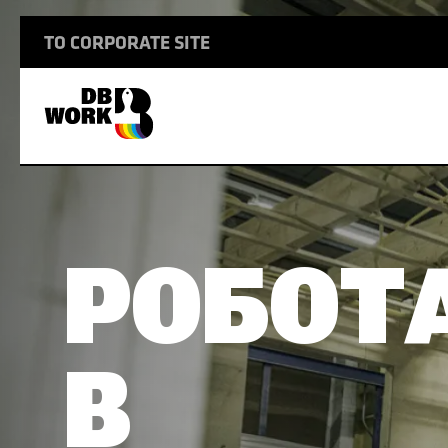
TO CORPORATE SITE
МІЖНАРОДНИЙ ТРАНСПОРТ
СУДНОБУДУВАННЯ
ЯК МИ ПРАЦЮЄМО
РОБОТ
ЖИТЛО
БУДІВНИЦТВО
В
ВАКАНСІЇ
МЕДИЧНА СТРАХОВКА