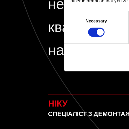
не треба бу
other information that you’ve
Consent
Necessary
кваліфікаці
Selection
найняли.
НІКУ
СПЕЦІАЛІСТ З ДЕМОНТА