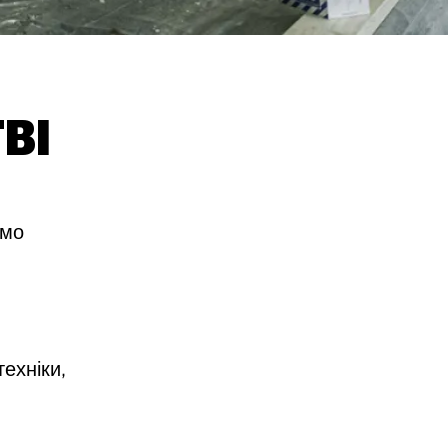
ВІ
ємо
техніки,