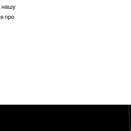
а нашу
я про