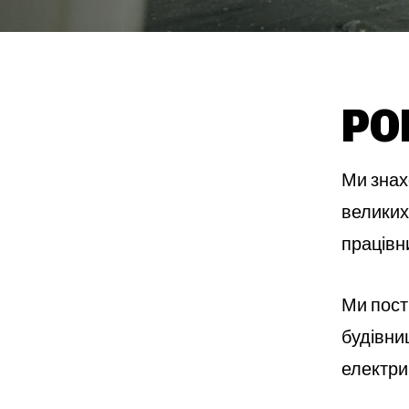
РО
Ми знах
великих
працівни
Ми пості
будівниц
електрик