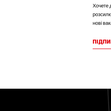
Хочете д
розсилк
нові вак
ПІДП