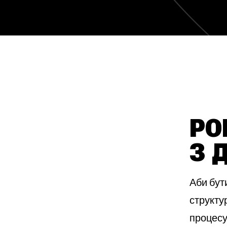
РО
З 
Аби бут
структур
процесу