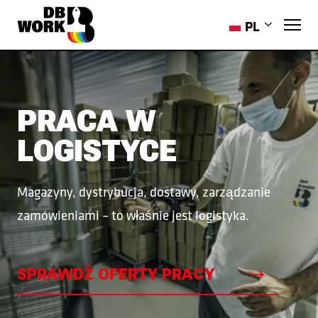
PL
EN
RO
HR
PRACA W
ES
LOGISTYCE
PT-PT
UK
Magazyny, dystrybucja, dostawy, zarządzanie
zamówieniami – to właśnie jest logistyka.
SPRAWDŹ OFERTY PRACY