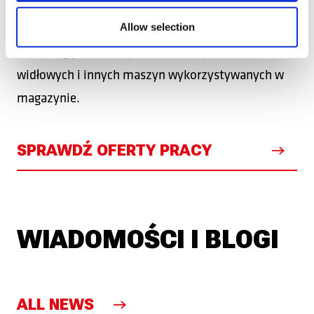
praktycznej znajomości języka angielskiego.
Innym ważnym wymogiem są odrębne zezwolenia
Allow selection
na obsługę wózków podnośnikowych, wózków
widłowych i innych maszyn wykorzystywanych w
magazynie.
SPRAWDŹ OFERTY PRACY
WIADOMOŚCI I BLOGI
ALL NEWS