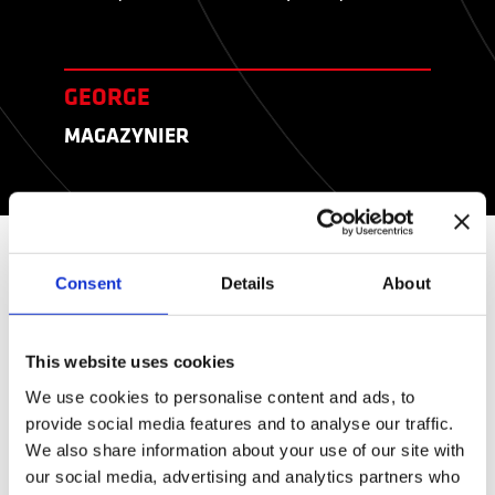
GEORGE
MAGAZYNIER
Consent
Details
About
PRACA W CHARAKTERZE
MAGAZYNIERA
This website uses cookies
We use cookies to personalise content and ads, to
Termin
magazynier
odnosi się do różnych zadań:
provide social media features and to analyse our traffic.
obsługi podnośników koszowych, kompletowania
We also share information about your use of our site with
zamówień, obsługi wózków podnośnikowych i
our social media, advertising and analytics partners who