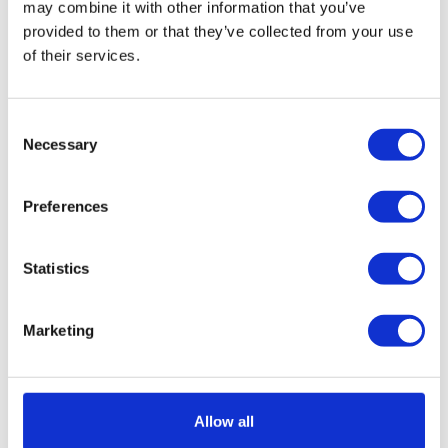
may combine it with other information that you’ve
wielu innych. Wszystkie te zadania mają wspólny
provided to them or that they’ve collected from your use
cel: zadbać, by produkty dotarły do odbiorcy we
of their services.
właściwym czasie.
Consent
Necessary
Będziesz odpowiedzialny za organizowanie półek,
Selection
przenoszenie i przewożenie dużych palet z
Preferences
produktami, organizowanie towaru i pakowanie
zamówień.
Statistics
SZKOLENIA DO PRACY W
Marketing
LOGISTYCE
Jako że logistyka jest branżą wymagającą
interakcji z ludźmi, większość zadań wymaga
Allow all