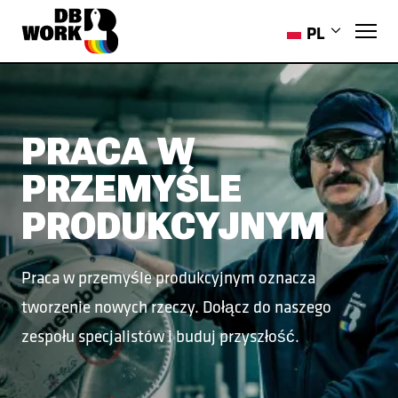
PL
EN
RO
HR
PRACA W
ES
PRZEMYŚLE
PT-PT
UK
PRODUKCYJNYM
Praca w przemyśle produkcyjnym oznacza
tworzenie nowych rzeczy. Dołącz do naszego
zespołu specjalistów i buduj przyszłość.