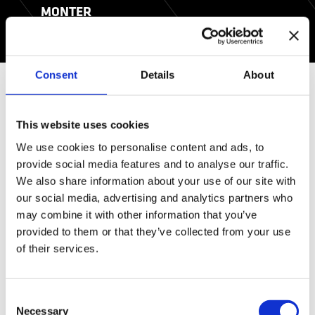
MONTER
Consent
Details
About
PRACA W CHARAKTERZE
This website uses cookies
MONTERA
We use cookies to personalise content and ads, to
provide social media features and to analyse our traffic.
Praca w charakterze operatora przemysłowego
We also share information about your use of our site with
our social media, advertising and analytics partners who
wymaga umiejętności korzystania z różnych
may combine it with other information that you’ve
narzędzi i maszyn oraz znajomości przepływu
provided to them or that they’ve collected from your use
of their services.
produkcji. Będziesz musiał spełnić szereg
wymogów, aby pracować w fabryce i zapewnić
sobie bezpieczeństwo.
Consent
Necessary
Selection