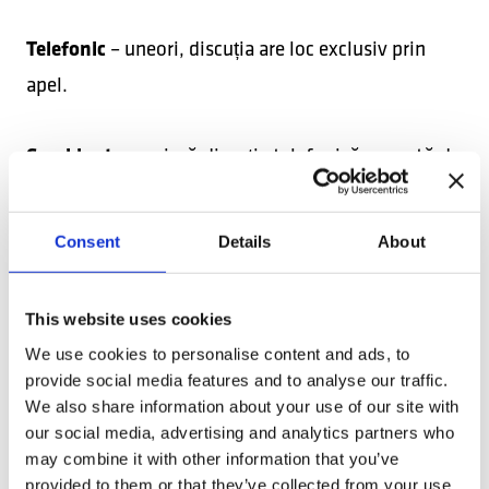
Telefonic
– uneori, discuția are loc exclusiv prin
apel.
Combinat
– o primă discuție telefonică, urmată de
o întâlnire video online.
Consent
Details
About
Scopul principal al interviului este să confirmăm și
This website uses cookies
să completăm informațiile din CV-ul tău și să
We use cookies to personalise content and ads, to
aflăm mai multe despre modul în care experiența
provide social media features and to analyse our traffic.
și competențele tale se potrivesc cu cerințele
We also share information about your use of our site with
our social media, advertising and analytics partners who
postului disponibil, despre disponibilitatea pentru
may combine it with other information that you’ve
adaptarea la condițiile din Olanda sau despre
provided to them or that they’ve collected from your use