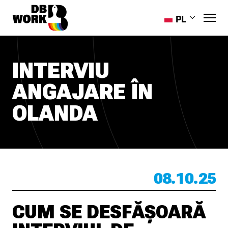
PL
EN
RO
INTERVIU
HR
ANGAJARE ÎN
ES
PT-PT
OLANDA
UK
08.10.25
CUM SE DESFĂȘOARĂ