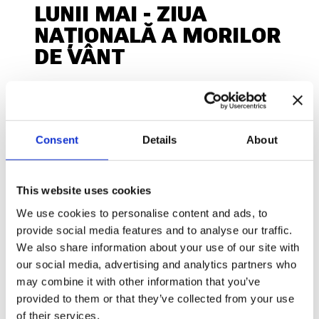
LUNII MAI - ZIUA
NAȚIONALĂ A MORILOR
DE VÂNT
Morile de vânt sunt emblema Olandei și unul
dintre cele mai puternice simboluri culturale ale
Consent
Details
About
țării. Tehnologia morilor era folosită în trecut în
zeci de industrii și activități, iar olandezii le
prețuiesc chiar și în prezent. Pe teritoriul Olandei
This website uses cookies
se află peste 1000 de mori de vânt rămase din cele
We use cookies to personalise content and ads, to
provide social media features and to analyse our traffic.
10.000 de odinioară. În fiecare an, intrarea în
We also share information about your use of our site with
muzeele acestor mori este gratuită în fiecare a
our social media, advertising and analytics partners who
may combine it with other information that you’ve
doua sâmbătă din luna mai.
provided to them or that they’ve collected from your use
of their services.